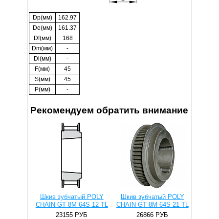
Dp(мм)
162.97
De(мм)
161.37
Df(мм)
168
Dm(мм)
-
Di(мм)
-
F(мм)
45
S(мм)
45
P(мм)
-
Рекомендуем обратить внимание
Шкив зубчатый POLY
Шкив зубчатый POLY
Втулка 
CHAIN GT 8M 64S 12 TL
CHAIN GT 8M 64S 21 TL
Втулка 
23155
РУБ
26866
РУБ