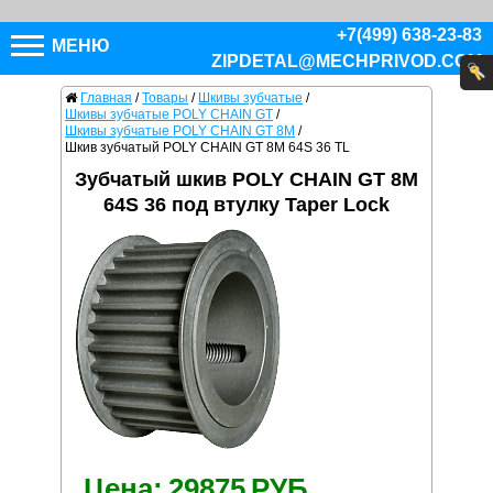
+7(499) 638-23-83
МЕНЮ
ZIPDETAL@MECHPRIVOD.COM
Главная
/
Товары
/
Шкивы зубчатые
/
Шкивы зубчатые POLY CHAIN GT
/
Шкивы зубчатые POLY CHAIN GT 8M
/
Шкив зубчатый POLY CHAIN GT 8M 64S 36 TL
Зубчатый шкив POLY CHAIN GT 8M
64S 36 под втулку Taper Lock
Цена:
29875
РУБ