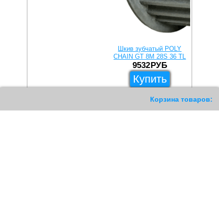
Шкив зубчатый POLY
Шкив 
CHAIN GT 8M 28S 36 TL
CHAIN G
9532
РУБ
1
Купить
С этим товаром покупают
Корзина товаров:
120