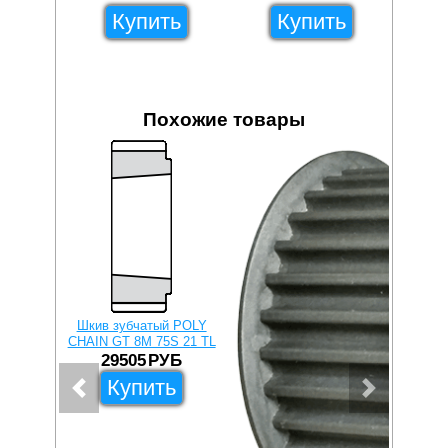
lock 2
Купить
Купить
Похожие товары
Шкив зубчатый POLY
CHAIN GT 8M 75S 21 TL
29505
РУБ
Купить