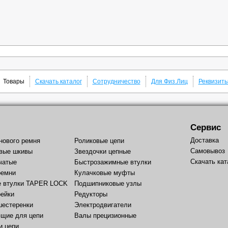
Товары
Скачать каталог
Сотрудничество
Для Физ.Лиц
Реквизит
Сервис
Доставка
нового ремня
Роликовые цепи
Самовывоз
вые шкивы
Звездочки цепные
Скачать кат
чатые
Быстрозажимные втулки
ремни
Кулачковые муфты
е втулки TAPER LOCK
Подшипниковые узлы
рейки
Редукторы
шестеренки
Электродвигатели
щие для цепи
Валы прецизионные
и цепи