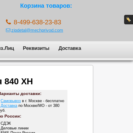
Корзина товаров:
8-499-638-23-83
zipdetal@mechprivod.com
з.Лиц
Реквизиты
Доставка
я 840 XH
Варианты доставки:
-
Самовывоз
в г. Москве - бесплатно
-
Доставка
по Москве/МО - от 380
руб.
по России:
- СДЭК
- Деловые линии
- EMS Почта России