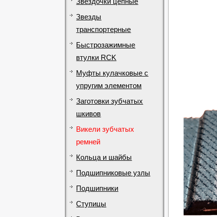
Звездочки цепные
Звезды
транспортерные
Быстрозажимные
втулки RCK
Муфты кулачковые с
упругим элементом
Заготовки зубчатых
шкивов
Викели зубчатых
ремней
Кольца и шайбы
Подшипниковые узлы
Подшипники
Ступицы