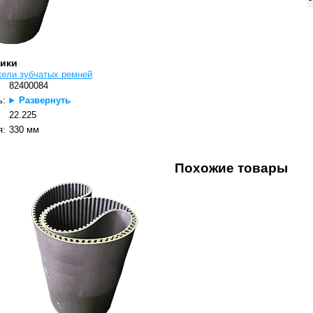
тики
кели зубчатых ремней
82400084
ь:
Развернуть
22.225
я:
330 мм
Похожие товары