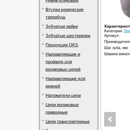
Ремни клиновые
Втулки конические
тапербуш
Характерис
Зубчатые рейки
Категория:
Ви
Зубчатые шестеренки
Артикул:
Производител
Продукция OKS
Шаг зуба, мм:
Ширина викел
Направляющие и
профиля для
роликовых цепей
Направляющие для
ремней
Натяжители цепи
Цепи роликовые
приводные
Цепи транспортерные