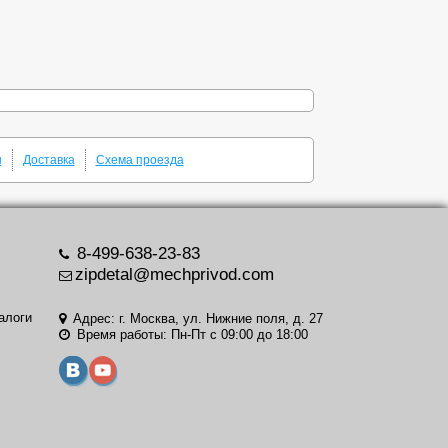
ы
Доставка
Схема проезда
8-499-638-23-83
zipdetal@mechprivod.com
алоги
Адрес: г. Москва, ул. Нижние поля, д. 27
Время работы: Пн-Пт с 09:00 до 18:00