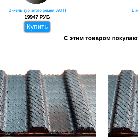
Викель зубчатого ремня 390 H
Ви
19947
РУБ
Купить
С этим товаром покупаю