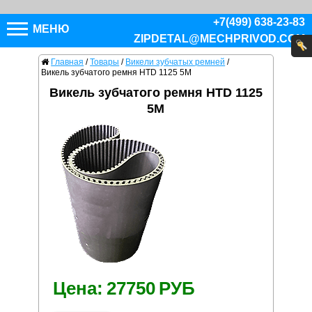
+7(499) 638-23-83
МЕНЮ
ZIPDETAL@MECHPRIVOD.COM
Главная
/
Товары
/
Викели зубчатых ремней
/
Викель зубчатого ремня HTD 1125 5M
Викель зубчатого ремня HTD 1125
5M
Цена:
27750
РУБ