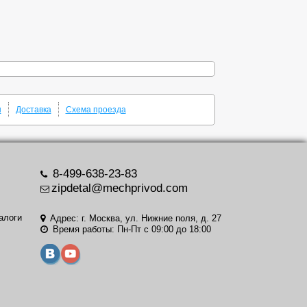
ы
Доставка
Схема проезда
8-499-638-23-83
zipdetal@mechprivod.com
алоги
Адрес: г. Москва, ул. Нижние поля, д. 27
Время работы: Пн-Пт с 09:00 до 18:00