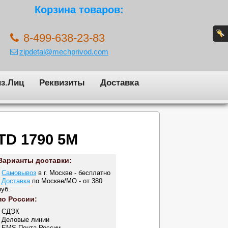
Корзина товаров:
8-499-638-23-83
zipdetal@mechprivod.com
з.Лиц
Реквизиты
Доставка
TD 1790 5M
Варианты доставки:
-
Самовывоз
в г. Москве - бесплатно
-
Доставка
по Москве/МО - от 380
руб.
по России:
- СДЭК
- Деловые линии
- EMS Почта России