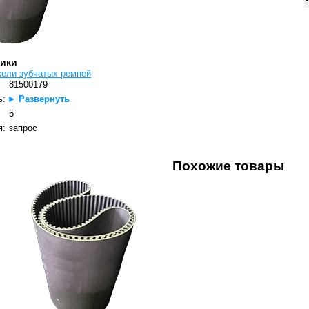
тики
кели зубчатых ремней
81500179
ь:
Развернуть
5
я:
запрос
Похожие товары