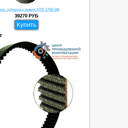
ель зубчатого ремня HTD 1790 5M
Викель 
39270
РУБ
Купить
т
1038