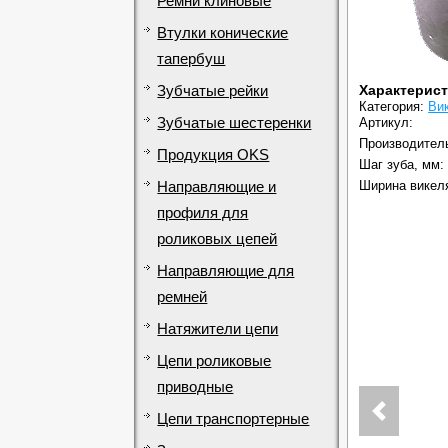
Ремни клиновые
Втулки конические
тапербуш
Характерис
Зубчатые рейки
Категория:
Ви
Зубчатые шестеренки
Артикул:
Производител
Продукция OKS
Шаг зуба, мм:
Ширина викел
Направляющие и
профиля для
роликовых цепей
Направляющие для
ремней
Натяжители цепи
Цепи роликовые
приводные
Цепи транспортерные