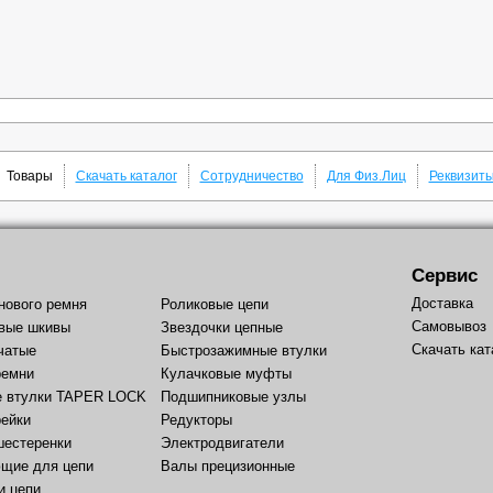
Товары
Скачать каталог
Сотрудничество
Для Физ.Лиц
Реквизит
Сервис
Доставка
нового ремня
Роликовые цепи
Самовывоз
вые шкивы
Звездочки цепные
Скачать кат
чатые
Быстрозажимные втулки
ремни
Кулачковые муфты
е втулки TAPER LOCK
Подшипниковые узлы
рейки
Редукторы
шестеренки
Электродвигатели
щие для цепи
Валы прецизионные
и цепи