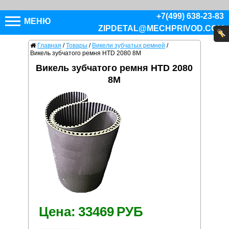
+7(499) 638-23-83
МЕНЮ
ZIPDETAL@MECHPRIVOD.COM
Главная
/
Товары
/
Викели зубчатых ремней
/
Викель зубчатого ремня HTD 2080 8M
Викель зубчатого ремня HTD 2080
8M
Цена:
33469
РУБ