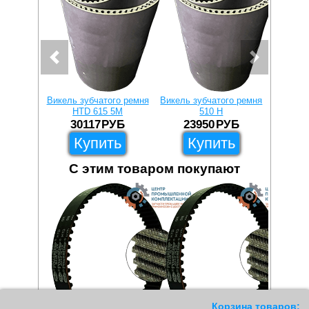
Викель зубчатого ремня
Викель зубчатого ремня
Викель 
HTD 615 5M
510 H
H
30117
РУБ
23950
РУБ
1
Купить
Купить
С этим товаром покупают
1038
Корзина товаров: