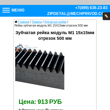
+7(499) 638-23-83
МЕНЮ
ZIPDETAL@MECHPRIVOD.COM
Главная
/
Товары
/
Зубчатые рейки
/
Рейка зубчатая модуль M1 15X15мм отрезок 500 мм
Зубчатая рейка модуль M1 15x15мм
отрезок 500 мм
Цена:
913
РУБ