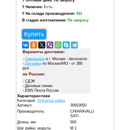
❔ Оптовая цена: По запросу
❔ Наличие:
Есть
❔ На складе производителя:
411
В стадии изготовления:
По запросу
Купить
Варианты доставки:
-
Самовывоз
в г. Москве - бесплатно
-
Доставка
по Москве/МО - от 380
руб.
по России:
- СДЭК
- Деловые линии
- EMS Почта России
Характеристики
Категория:
Зубчатые рейки
Артикул:
30910050
Производитель:
CHIARAVALLI
SATI
Длина, мм:
500
Шаг рейки, модуль:
M 1