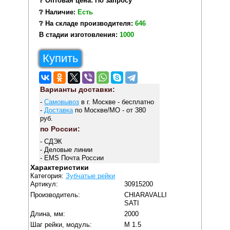
❔ Оптовая цена: По запросу
❔ Наличие:
Есть
❔ На складе производителя:
646
В стадии изготовления:
1000
Купить
Варианты доставки:
-
Самовывоз
в г. Москве - бесплатно
-
Доставка
по Москве/МО - от 380
руб.
по России:
- СДЭК
- Деловые линии
- EMS Почта России
Характеристики
Категория:
Зубчатые рейки
Артикул:
30915200
Производитель:
CHIARAVALLI
SATI
Длина, мм:
2000
Шаг рейки, модуль:
M 1.5