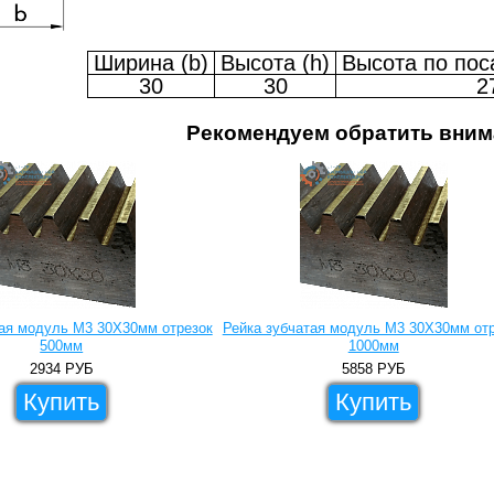
Ширина (b)
Высота (h)
Высота по поса
30
30
2
Рекомендуем обратить вним
тая модуль M3 30X30мм отрезок
Рейка зубчатая модуль M3 30X30мм от
500мм
1000мм
2934
РУБ
5858
РУБ
Купить
Купить