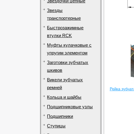
Звездочки цепные
Звезды
транспортерные
Быстрозажимные
втулки RCK
Муфты кулачковые с
упругим элементом
Заготовки зубчатых
шкивов
Викели зубчатых
ремней
Рейка зубча
Кольца и шайбы
Подшипниковые узлы
Подшипники
Ступицы