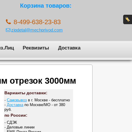
Корзина товаров:
8-499-638-23-83
zipdetal@mechprivod.com
з.Лиц
Реквизиты
Доставка
мм отрезок 3000мм
Варианты доставки:
-
Самовывоз
в г. Москве - бесплатно
-
Доставка
по Москве/МО - от 380
руб.
по России:
- СДЭК
- Деловые линии
- EMS Почта России