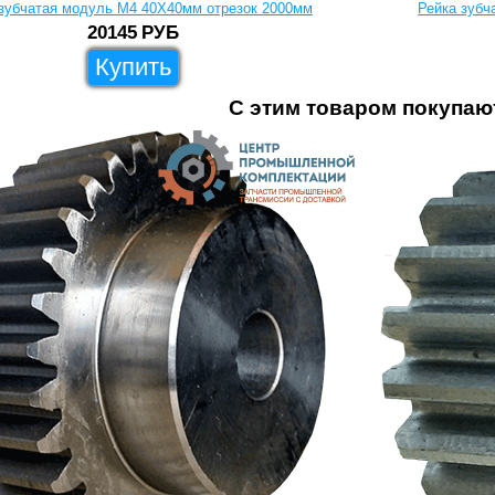
 зубчатая модуль M4 40X40мм отрезок 2000мм
Рейка зубч
20145
РУБ
Купить
С этим товаром покупаю