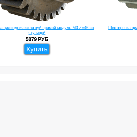
а цилиндрическая зуб прямой модуль M3 Z=46 со
Шестеренка ци
ступицей
5879
РУБ
Купить
Товары
Скачать каталог
Сотрудничество
Для Физ.Лиц
Реквизит
Сервис
Доставка
нового ремня
Роликовые цепи