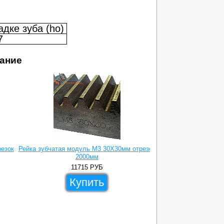
дке зуба (ho)
7
ание
резок
Рейка зубчатая модуль M3 30X30мм отрезок
2000мм
11715
РУБ
Купить