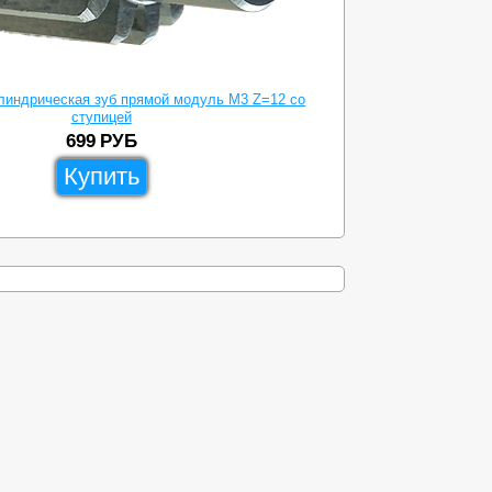
линдрическая зуб прямой модуль M3 Z=12 со
ступицей
699
РУБ
Купить
ы
Доставка
Схема проезда
8-499-638-23-83
zipdetal@mechprivod.com