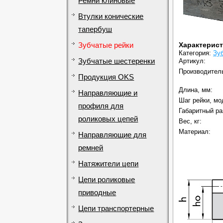
Ремни клиновые
Втулки конические
тапербуш
Характерис
Зубчатые рейки
Категория:
Зу
Зубчатые шестеренки
Артикул:
Производител
Продукция OKS
Длина, мм:
Направляющие и
Шаг рейки, мо
профиля для
Габаритный ра
роликовых цепей
Вес, кг:
Материал:
Направляющие для
ремней
Натяжители цепи
Цепи роликовые
приводные
Цепи транспортерные