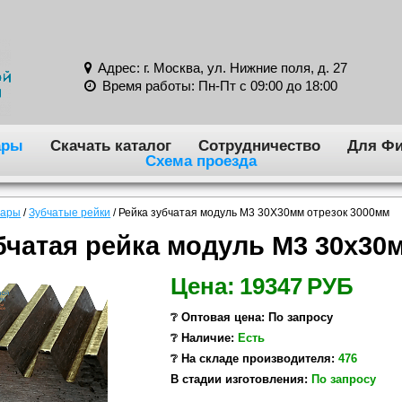
Адрес: г. Москва, ул. Нижние поля, д. 27
Время работы: Пн-Пт с 09:00 до 18:00
ары
Скачать каталог
Сотрудничество
Для Фи
Схема проезда
вары
/
Зубчатые рейки
/
Рейка зубчатая модуль M3 30X30мм отрезок 3000мм
бчатая рейка модуль M3 30x30
Цена:
19347
РУБ
❔ Оптовая цена: По запросу
❔ Наличие:
Есть
❔ На складе производителя:
476
В стадии изготовления:
По запросу