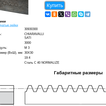
Купить
тики
бчатые рейки
30930300
ь:
CHIARAVALLI
SATI
3000
дуль:
M 3
змер (ВxШ), мм:
30X30
19.4
Сталь C 40 NORMALIZE
Габаритные размеры