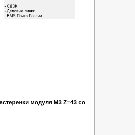
- СДЭК
- Деловые линии
- EMS Почта России
стеренки модуля M3 Z=43 со