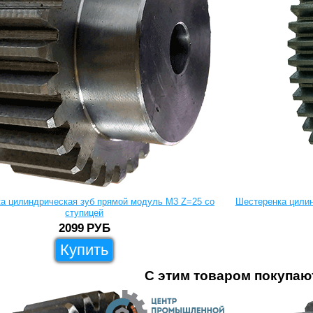
а цилиндрическая зуб прямой модуль M3 Z=25 со
Шестеренка цилин
ступицей
2099
РУБ
Купить
С этим товаром покупаю