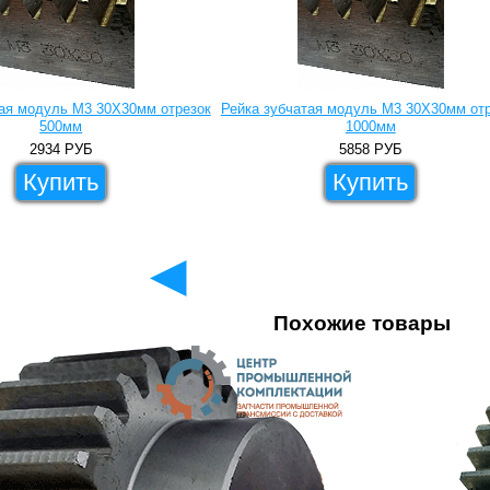
тая модуль M3 30X30мм отрезок
Рейка зубчатая модуль M3 30X30мм от
500мм
1000мм
2934
РУБ
5858
РУБ
Купить
Купить
◄
Похожие товары