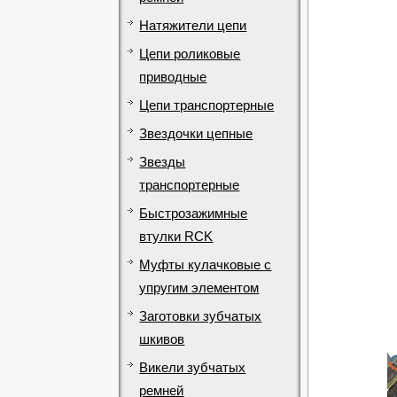
Натяжители цепи
Цепи роликовые
приводные
Цепи транспортерные
Звездочки цепные
Звезды
транспортерные
Быстрозажимные
втулки RCK
Муфты кулачковые с
упругим элементом
Заготовки зубчатых
шкивов
Викели зубчатых
ремней