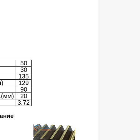
50
30
135
м)
129
90
1(мм)
20
3.72
ание