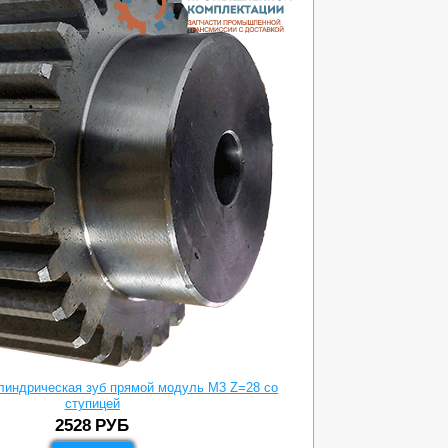
линдрическая зуб прямой модуль M3 Z=28 со
ступицей
2528
РУБ