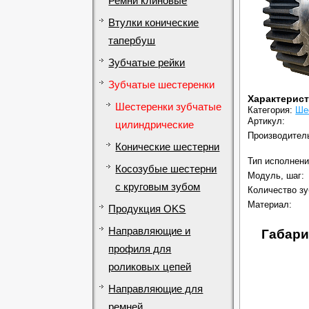
Ремни клиновые
Втулки конические
тапербуш
Зубчатые рейки
Зубчатые шестеренки
Характерис
Шестеренки зубчатые
Категория:
Ше
Артикул:
цилиндрические
Производител
Конические шестерни
Тип исполнени
Косозубые шестерни
Модуль, шаг:
с круговым зубом
Количество зу
Материал:
Продукция OKS
Направляющие и
Габари
профиля для
роликовых цепей
Направляющие для
ремней