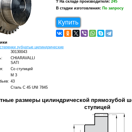
❔ На складе производителя:
245
В стадии изготовления:
По запросу
Купить
тики
стеренки зубчатые цилиндрические
30130043
ь:
CHIARAVALLI
SATI
я:
Со ступицей
M 3
бьев:
43
Сталь C 45 UNI 7845
тные размеры цилиндрической прямозубой ше
ступицей