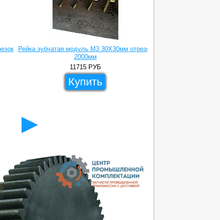
резок
Рейка зубчатая модуль M3 30X30мм отрезок
Рейка зубчатая мод
2000мм
3
11715
РУБ
193
Купить
Ку
►