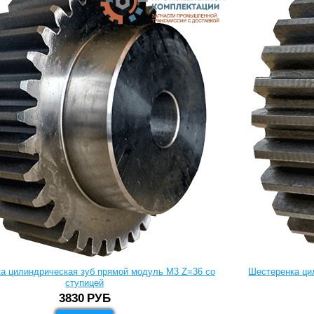
а цилиндрическая зуб прямой модуль M3 Z=36 со
Шестеренка ци
ступицей
3830
РУБ