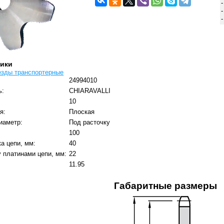
тики
езды транспортерные
24994010
ь:
CHIARAVALLI
:
10
я:
Плоская
иаметр:
Под расточку
100
а цепи, мм:
40
 платинами цепи, мм:
22
11.95
Габаритные размеры