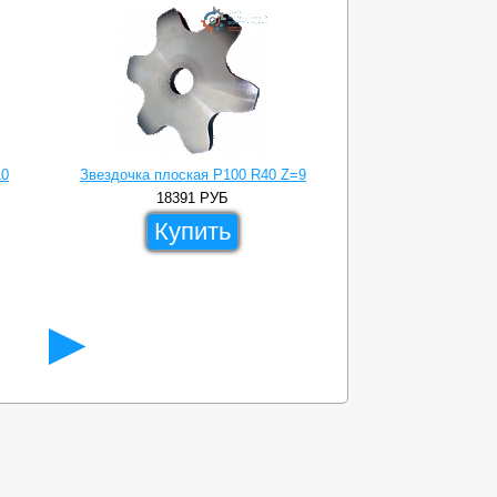
10
Звездочка плоская P100 R40 Z=9
Звездочка плос
18391
РУБ
271
Купить
Ку
►