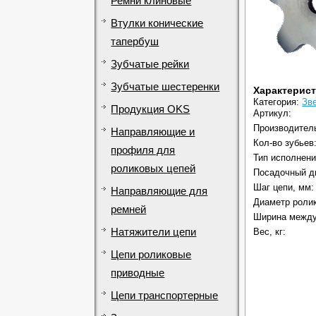
Ремни клиновые
Втулки конические
тапербуш
Зубчатые рейки
Зубчатые шестеренки
Характерис
Категория:
Зв
Продукция OKS
Артикул:
Производител
Направляющие и
Кол-во зубьев
профиля для
Тип исполнени
роликовых цепей
Посадочный д
Шаг цепи, мм:
Направляющие для
Диаметр ролик
ремней
Ширина между
Натяжители цепи
Вес, кг:
Цепи роликовые
приводные
Цепи транспортерные