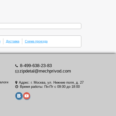
ы
Доставка
Схема проезда
8-499-638-23-83
zipdetal@mechprivod.com
алоги
Адрес: г. Москва, ул. Нижние поля, д. 27
Время работы: Пн-Пт с 09:00 до 18:00