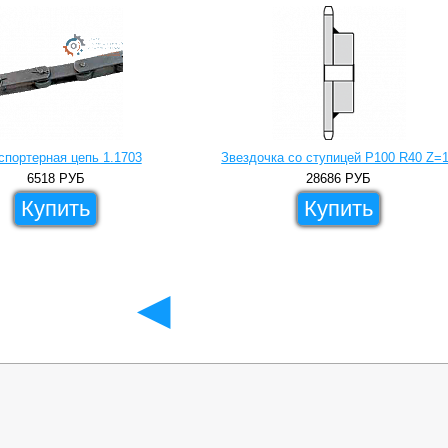
спортерная цепь 1.1703
Звездочка со ступицей P100 R40 Z=
6518
РУБ
28686
РУБ
Купить
Купить
◄