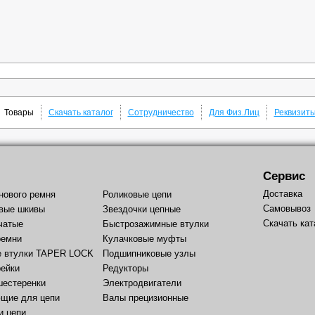
Товары
Скачать каталог
Сотрудничество
Для Физ.Лиц
Реквизит
Сервис
Доставка
нового ремня
Роликовые цепи
Самовывоз
вые шкивы
Звездочки цепные
Скачать кат
чатые
Быстрозажимные втулки
ремни
Кулачковые муфты
е втулки TAPER LOCK
Подшипниковые узлы
рейки
Редукторы
шестеренки
Электродвигатели
щие для цепи
Валы прецизионные
и цепи