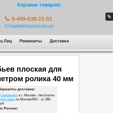
Корзина товаров:
8-499-638-23-83
zipdetal@mechprivod.com
з.Лиц
Реквизиты
Доставка
бьев плоская для
метром ролика 40 мм
Варианты доставки:
-
Самовывоз
в г. Москве - бесплатно
-
Доставка
по Москве/МО - от 380
руб.
по России: