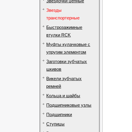
Звездочки цепные
Звезды
транспортерные
Быстрозажимные
втулки RCK
Муфты кулачковые с
упругим элементом
Заготовки зубчатых
шкивов
Викели зубчатых
ремней
Кольца и шайбы
Подшипниковые узлы
Подшипники
Ступицы