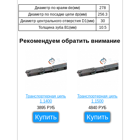
Диаметр по краям de(мм)
278
Диаметр по посадке цепи dp(мм)
256.3
Диаметр центрального отверстия D1(мм)
30
Толщина зуба B1(мм)
10.5
Рекомендуем обратить внимание
Транспортерная цепь
Транспортерная цепь
Транс
1.1400
1.1500
3895
РУБ
4840
РУБ
Купить
Купить