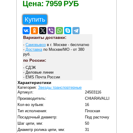
Цена:
7959
РУБ
Купить
Варианты доставки:
-
Самовывоз
в г. Москве - бесплатно
-
Доставка
по Москве/МО - от 380
руб.
по России:
- СДЭК
- Деловые линии
- EMS Почта России
Характеристики
Категория:
Звезды транспортерные
Артикул:
24503116
Производитель:
CHIARAVALLI
Кол-во зубьев:
16
Тип исполнения:
Плоская
Посадочный диаметр:
Под расточку
Шаг цепи, мм:
50
Диаметр ролика цепи, мм:
31