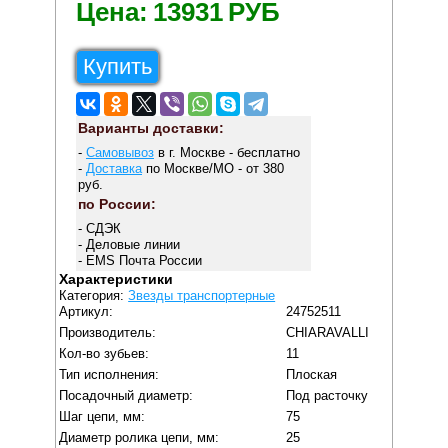
Цена:
13931
РУБ
Купить
Варианты доставки:
-
Самовывоз
в г. Москве - бесплатно
-
Доставка
по Москве/МО - от 380
руб.
по России:
- СДЭК
- Деловые линии
- EMS Почта России
Характеристики
Категория:
Звезды транспортерные
Артикул:
24752511
Производитель:
CHIARAVALLI
Кол-во зубьев:
11
Тип исполнения:
Плоская
Посадочный диаметр:
Под расточку
Шаг цепи, мм:
75
Диаметр ролика цепи, мм:
25