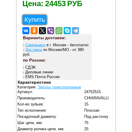
Цена:
24453
РУБ
Купить
Варианты доставки:
-
Самовывоз
в г. Москве - бесплатно
-
Доставка
по Москве/МО - от 380
руб.
по России:
- СДЭК
- Деловые линии
- EMS Почта России
Характеристики
Категория:
Звезды транспортерные
Артикул:
24752515
Производитель:
CHIARAVALLI
Кол-во зубьев:
15
Тип исполнения:
Плоская
Посадочный диаметр:
Под расточку
Шаг цепи, мм:
75
Диаметр ролика цепи, мм:
25