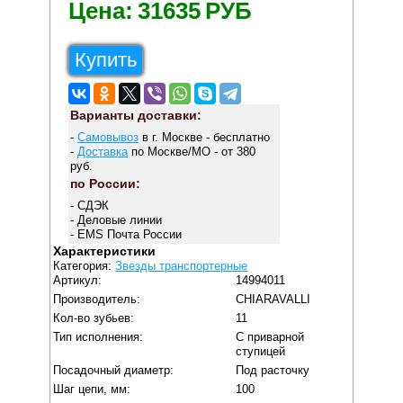
Цена:
31635
РУБ
Купить
Варианты доставки:
-
Самовывоз
в г. Москве - бесплатно
-
Доставка
по Москве/МО - от 380
руб.
по России:
- СДЭК
- Деловые линии
- EMS Почта России
Характеристики
Категория:
Звезды транспортерные
Артикул:
14994011
Производитель:
CHIARAVALLI
Кол-во зубьев:
11
Тип исполнения:
С приварной
ступицей
Посадочный диаметр:
Под расточку
Шаг цепи, мм:
100