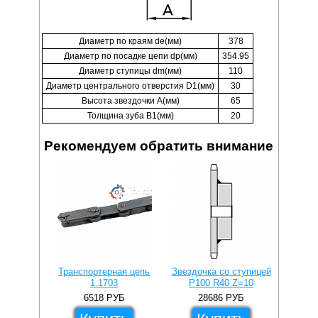
Диаметр по краям de(мм)
378
Диаметр по посадке цепи dp(мм)
354.95
Диаметр ступицы dm(мм)
110
Диаметр центрального отверстия D1(мм)
30
Высота звездочки A(мм)
65
Толщина зуба B1(мм)
20
Рекомендуем обратить внимание
Транспортерная цепь
Звездочка со ступицей
Звездо
1.1703
P100 R40 Z=10
P1
6518
РУБ
28686
РУБ