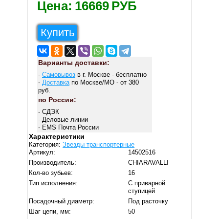
Цена:
16669
РУБ
Купить
Варианты доставки:
-
Самовывоз
в г. Москве - бесплатно
-
Доставка
по Москве/МО - от 380
руб.
по России:
- СДЭК
- Деловые линии
- EMS Почта России
Характеристики
Категория:
Звезды транспортерные
Артикул:
14502516
Производитель:
CHIARAVALLI
Кол-во зубьев:
16
Тип исполнения:
С приварной
ступицей
Посадочный диаметр:
Под расточку
Шаг цепи, мм:
50