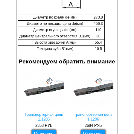
Диаметр по краям de(мм)
273.8
Диаметр по посадке цепи dp(мм)
456.3
Диаметр ступицы dm(мм)
110
Диаметр центрального отверстия D1(мм)
30
Высота звездочки A(мм)
55.4
Толщина зуба B1(мм)
10.5
Рекомендуем обратить внимание
Транспортерная цепь
Транспортерная цепь
Звездо
1.1205
1.1206
P
2358
РУБ
2684
РУБ