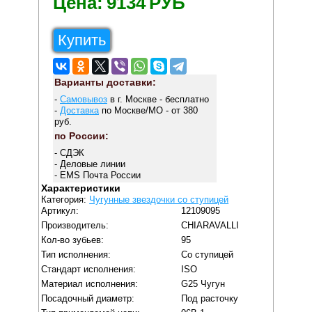
Цена:
9134
РУБ
Купить
Варианты доставки:
-
Самовывоз
в г. Москве - бесплатно
-
Доставка
по Москве/МО - от 380
руб.
по России:
- СДЭК
- Деловые линии
- EMS Почта России
Характеристики
Категория:
Чугунные звездочки со ступицей
Артикул:
12109095
Производитель:
CHIARAVALLI
Кол-во зубьев:
95
Тип исполнения:
Со ступицей
Стандарт исполнения:
ISO
Материал исполнения:
G25 Чугун
Посадочный диаметр:
Под расточку