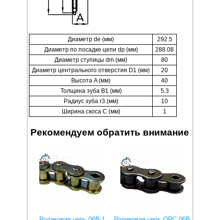
Диаметр de (мм)
292.5
Диаметр по посадке цепи dp (мм)
288.08
Диаметр ступицы dm (мм)
80
Диаметр центрального отверстия D1 (мм)
20
Высота A (мм)
40
Толщина зуба B1 (мм)
5.3
Радиус зуба r3 (мм)
10
Ширина скоса C (мм)
1
Рекомендуем обратить внимание
Роликовая цепь 06B-1
Роликовая цепь QRC 06B-
Роли