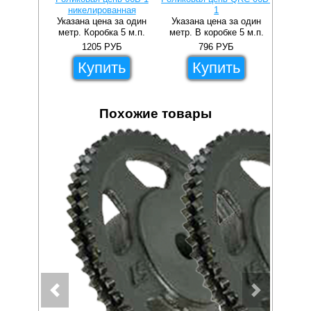
никелированная
1
уси
Указана цена за один
Указана цена за один
Указа
метр. Коробка 5 м.п.
метр. В коробке 5 м.п.
метр. 
1205
РУБ
796
РУБ
Купить
Купить
Похожие товары