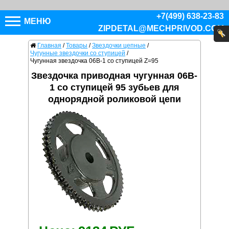
+7(499) 638-23-83
МЕНЮ
ZIPDETAL@MECHPRIVOD.COM
Главная
/
Товары
/
Звездочки цепные
/
Чугунные звездочки со ступицей
/
Чугунная звездочка 06B-1 со ступицей Z=95
Звездочка приводная чугунная 06B-
1 со ступицей 95 зубьев для
однорядной роликовой цепи