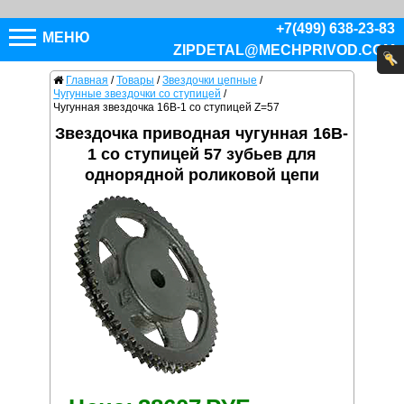
+7(499) 638-23-83
МЕНЮ
ZIPDETAL@MECHPRIVOD.COM
Главная
/
Товары
/
Звездочки цепные
/
Чугунные звездочки со ступицей
/
Чугунная звездочка 16B-1 со ступицей Z=57
Звездочка приводная чугунная 16B-
1 со ступицей 57 зубьев для
однорядной роликовой цепи