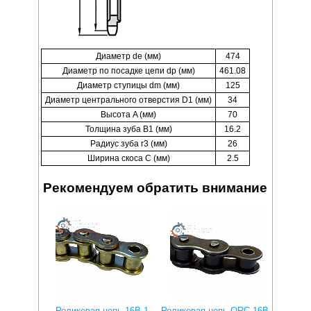
Диаметр de (мм)
474
Диаметр по посадке цепи dp (мм)
461.08
Диаметр ступицы dm (мм)
125
Диаметр центрального отверстия D1 (мм)
34
Высота A (мм)
70
Толщина зуба B1 (мм)
16.2
Радиус зуба r3 (мм)
26
Ширина скоса C (мм)
2.5
Рекомендуем обратить внимание
Роликовая цепь 16B-1
Роликовая цепь QRC 16B-
Ролико