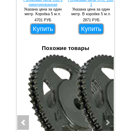
никелированная
1
прямы
Указана цена за один
Указана цена за один
Указа
метр. Коробка 5 м.п.
метр. В коробке 5 м.п.
метр.
4701
РУБ
2871
РУБ
Купить
Купить
Похожие товары