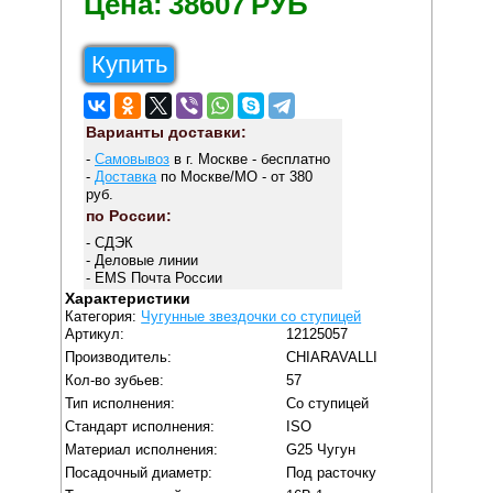
Цена:
38607
РУБ
Купить
Варианты доставки:
-
Самовывоз
в г. Москве - бесплатно
-
Доставка
по Москве/МО - от 380
руб.
по России:
- СДЭК
- Деловые линии
- EMS Почта России
Характеристики
Категория:
Чугунные звездочки со ступицей
Артикул:
12125057
Производитель:
CHIARAVALLI
Кол-во зубьев:
57
Тип исполнения:
Со ступицей
Стандарт исполнения:
ISO
Материал исполнения:
G25 Чугун
Посадочный диаметр:
Под расточку