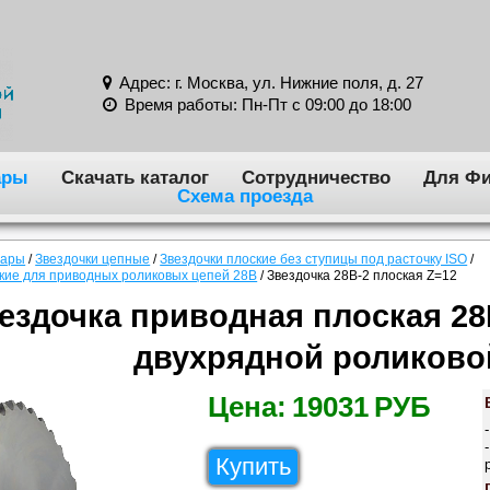
Адрес: г. Москва, ул. Нижние поля, д. 27
Время работы: Пн-Пт с 09:00 до 18:00
ары
Скачать каталог
Сотрудничество
Для Фи
Схема проезда
вары
/
Звездочки цепные
/
Звездочки плоские без ступицы под расточку ISO
/
ские для приводных роликовых цепей 28B
/
Звездочка 28B-2 плоская Z=12
ездочка приводная плоская 28
двухрядной роликово
Цена:
19031
РУБ
Купить