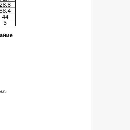
28.8
88.4
44
5
ание
м.п.