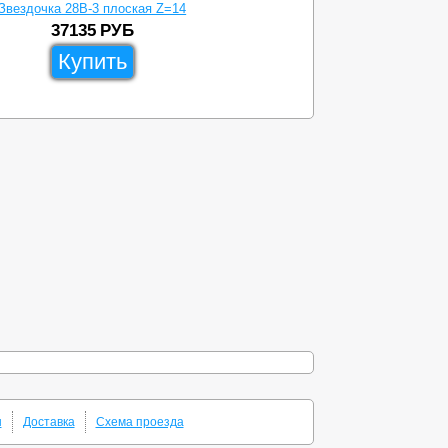
Звездочка 28B-3 плоская Z=14
Звез
37135
РУБ
Купить
ы
Доставка
Схема проезда