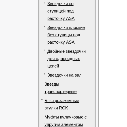
Звездочки со
ступицей под
расточку ASA
Звездочки плоские
без ступицы под
расточку ASA
Двойные звездочки
для однорядных
цепей
Звездочки на вал
Звезды
транспортерные
Быстрозажимные
втулки RCK
Муфты кулачковые с
упругим элементом