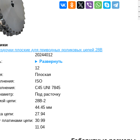
тики
ездочки плоские для приводных роликовых цепей 28B
20244012
ь:
Развернуть
:
12
я:
Плоская
лнения:
ISO
олнения:
C45 UNI 7845
иаметр:
Под расточку
ой цепи:
28B-2
44.45 мм
а цепи:
27.94
 платинами цепи:
30.99
11.04