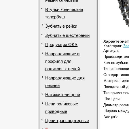
Ремни клиновые
Втулки конические
тапербуш
Зубчатые рейки
Зубчатые шестеренки
Характерис
Продукция OKS
Категория:
Зв
Артикул:
Направляющие и
Производител
профиля для
Кол-во зубьев
роликовых цепей
Тип исполнени
Стандарт испо
Направляющие для
Материал исп
ремней
Посадочный д
Тип применяем
Натяжители цепи
Шаг цепи:
Цепи роликовые
Диаметр ролик
Ширина между
приводные
Вес (кг):
Цепи транспортерные