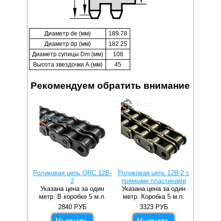
Диаметр de (мм)
189.78
Диаметр dp (мм)
182.25
Диаметр супицы Dm (мм)
108
Высота звездочки А (мм)
45
Рекомендуем обратить внимание
Роликовая цепь QRC 12B-
Роликовая цепь 12B-2 с
Роли
2
прямыми пластинами
уси
Указана цена за один
Указана цена за один
Указа
метр. В коробке 5 м.п.
метр. Коробка 5 м.п.
метр. 
2840
РУБ
3323
РУБ