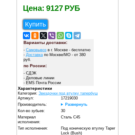
Цена:
9127
РУБ
Купить
Варианты доставки:
-
Самовывоз
в г. Москве - бесплатно
-
Доставка
по Москве/МО - от 380
руб.
по России:
- СДЭК
- Деловые линии
- EMS Почта России
Характеристики
Категория:
Звездочки под втулку тапербуш
Артикул:
17219030
Производитель:
Развернуть
Кол-во зубьев:
30
Материал
Сталь C45
исполнения:
Тип исполнения:
Под коническую втулку Taper
Lock (Bush)