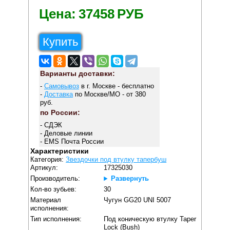
Цена:
37458
РУБ
Купить
Варианты доставки:
-
Самовывоз
в г. Москве - бесплатно
-
Доставка
по Москве/МО - от 380
руб.
по России:
- СДЭК
- Деловые линии
- EMS Почта России
Характеристики
Категория:
Звездочки под втулку тапербуш
Артикул:
17325030
Производитель:
Развернуть
Кол-во зубьев:
30
Материал
Чугун GG20 UNI 5007
исполнения:
Тип исполнения:
Под коническую втулку Taper
Lock (Bush)