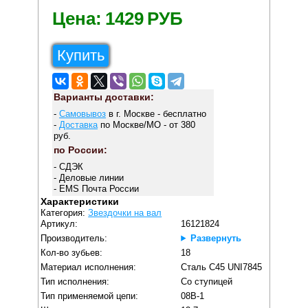
Цена:
1429
РУБ
Купить
Варианты доставки:
-
Самовывоз
в г. Москве - бесплатно
-
Доставка
по Москве/МО - от 380
руб.
по России:
- СДЭК
- Деловые линии
- EMS Почта России
Характеристики
Категория:
Звездочки на вал
Артикул:
16121824
Производитель:
Развернуть
Кол-во зубьев:
18
Материал исполнения:
Сталь С45 UNI7845
Тип исполнения:
Со ступицей
Тип применяемой цепи:
08B-1