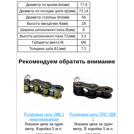
Диаметр по краям de(мм)
77.8
Диаметр по посадке цепи dp(мм)
73.14
Диаметр ступицы dm(мм)
56
Высота звездочки A(мм)
28
Ширина шпоночного паза B(мм)
8
Высота шпоночного паза T2(мм)
3.3
Габариты винта M
M6
Толщина зуба B1(мм)
7.2
Рекомендуем обратить внимание
Роликовая цепь 08B-1
Роликовая цепь QRC 08B-
Ролико
никелированная
1
прямы
Указана цена за один
Указана цена за один
Указа
метр. Коробка 5 м.п.
метр. В коробке 5 м.п.
метр.