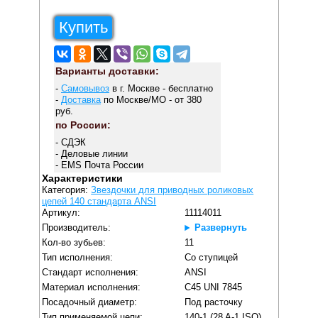
Купить
Варианты доставки:
-
Самовывоз
в г. Москве - бесплатно
-
Доставка
по Москве/МО - от 380
руб.
по России:
- СДЭК
- Деловые линии
- EMS Почта России
Характеристики
Категория:
Звездочки для приводных роликовых
цепей 140 стандарта ANSI
Артикул:
11114011
Производитель:
Развернуть
Кол-во зубьев:
11
Тип исполнения:
Со ступицей
Стандарт исполнения:
ANSI
Материал исполнения:
C45 UNI 7845
Посадочный диаметр:
Под расточку
Тип применяемой цепи:
140-1 (28 A-1 ISO)