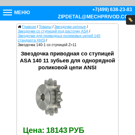
+7(499) 638-23-83
МЕНЮ
ZIPDETAL@MECHPRIVOD.COM
Главная
/
Товары
/
Звездочки цепные
/
Звездочки со ступицей под расточку ASA
/
Звездочки для приводных роликовых цепей 140
стандарта ANSI
/
Звездочка 140-1 со ступицей Z=11
Звездочка приводная со ступицей
ASA 140 11 зубьев для однорядной
роликовой цепи ANSI
Цена:
18143
РУБ