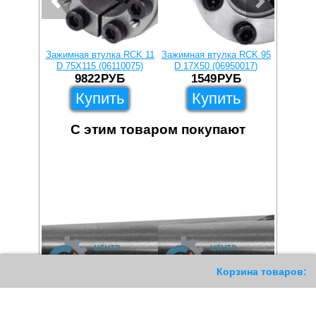
Зажимная втулка RCK 11
Зажимная втулка RCK 95
Зажимна
D 75X115 (06110075)
D 17X50 (06950017)
D 45X
9822
РУБ
1549
РУБ
2
Купить
Купить
С этим товаром покупают
11
Корзина товаров: