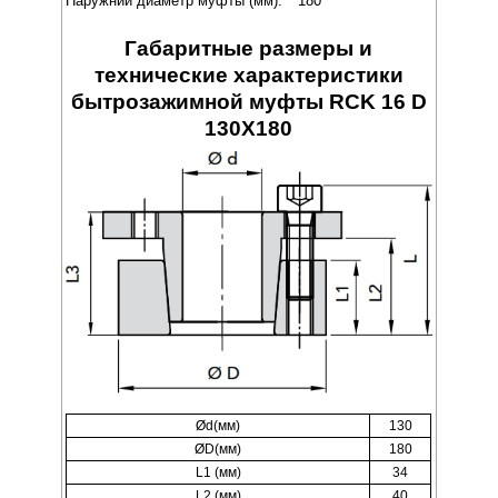
Наружний диаметр муфты (мм):
180
Габаритные размеры и
технические характеристики
бытрозажимной муфты RCK 16 D
130X180
Ød(мм)
130
ØD(мм)
180
L1 (мм)
34
L2 (мм)
40