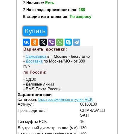
❔ Наличие:
Есть
❔ На складе производителя:
188
В стадии изготовления:
По запросу
Купить
Варианты доставки:
-
Самовывоз
в г. Москве - бесплатно
-
Доставка
по Москве/МО - от 380
руб.
по России:
- СДЭК
- Деловые линии
- EMS Почта России
Характеристики
Категория:
Быстрозажимные втулки RCK
Артикул:
06160130
Производитель:
CHIARAVALLI
SATI
Тип муфты RCK:
16
Внутренний диаметр на вал (мм):
130