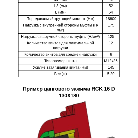
L3 (мм)
52
L (мм)
64
Передаваемый крутящий момент (Нм)
18900
Нагрузка с внутренней стороны муфты (Н/
175
мм²)
Нагрузка с наружной стороны муфты (Н/мм²)
125
Количество винтов для максимальной
12
нагрузки
Количество винтов для средней нагрузки
6
Типоразмер винта
M12x35
Усилие затягивания винта (Нм)
145
Вес (кг)
5,20
Пример цангового зажима RCK 16 D
130X180