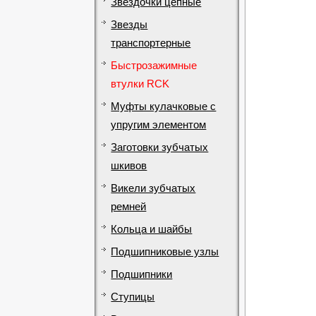
Звездочки цепные
Звезды
транспортерные
Быстрозажимные
втулки RCK
Муфты кулачковые с
упругим элементом
Заготовки зубчатых
шкивов
Викели зубчатых
ремней
Кольца и шайбы
Подшипниковые узлы
Подшипники
Ступицы