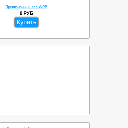
Прецизионный вал WRB
0
РУБ
Купить