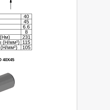
40
45
6.6
8
(Нм)
231
 (Н/мм²)
115
(Н/мм²)
105
D 40X45