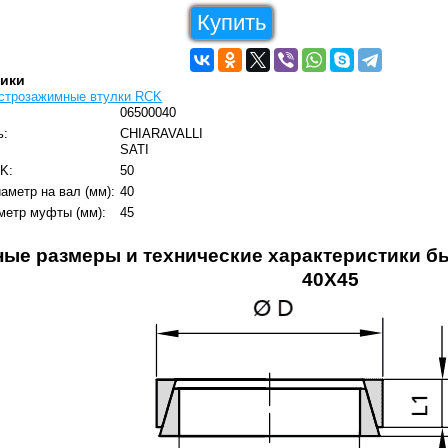
Купить
тики
строзажимные втулки RCK
06500040
ь:
CHIARAVALLI
SATI
K:
50
аметр на вал (мм):
40
метр муфты (мм):
45
ные размеры и технические характеристики 
40X45