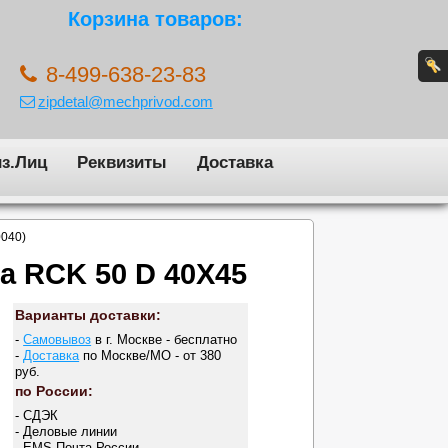
Корзина товаров:
8-499-638-23-83
zipdetal@mechprivod.com
з.Лиц
Реквизиты
Доставка
0040)
а RCK 50 D 40X45
Варианты доставки:
-
Самовывоз
в г. Москве - бесплатно
-
Доставка
по Москве/МО - от 380
руб.
по России:
- СДЭК
- Деловые линии
- EMS Почта России