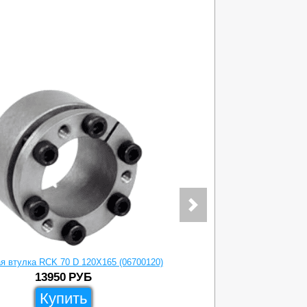
я втулка RCK 70 D 120X165 (06700120)
Зажимная вт
13950
РУБ
Купить