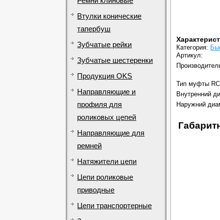
Ремни клиновые
Втулки конические
тапербуш
Характерис
Зубчатые рейки
Категория:
Бы
Артикул:
Зубчатые шестеренки
Производител
Продукция OKS
Тип муфты RC
Направляющие и
Внутренний ди
профиля для
Наружний диа
роликовых цепей
Габарит
Направляющие для
ремней
Натяжители цепи
Цепи роликовые
приводные
Цепи транспортерные