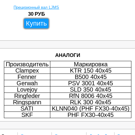
Прецизионный вал LJMS
30
РУБ
Купить
АНАЛОГИ
Производитель
Маркировка
Clampex
KTR 150 40x45
Fenner
B500 40x45
Gerwah
PSV 3001 40x45
Lovejoy
SLD 350 40x45
Ringfeder
RfN 8006 40x45
Ringspann
RLK 300 40x45
SATI
KLNN040 (PHF FX30-40x45)
SKF
PHF FX30-40x45