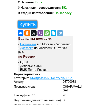
❔ Наличие:
Есть
❔ На складе производителя:
191
В стадии изготовления:
По запросу
Купить
Варианты доставки:
-
Самовывоз
в г. Москве - бесплатно
-
Доставка
по Москве/МО - от 380
руб.
по России:
- СДЭК
- Деловые линии
- EMS Почта России
Характеристики
Категория:
Быстрозажимные втулки RCK
Артикул:
06700038
Производитель:
CHIARAVALLI
SATI
Тип муфты RCK:
70
Внутренний диаметр на вал (мм):
38