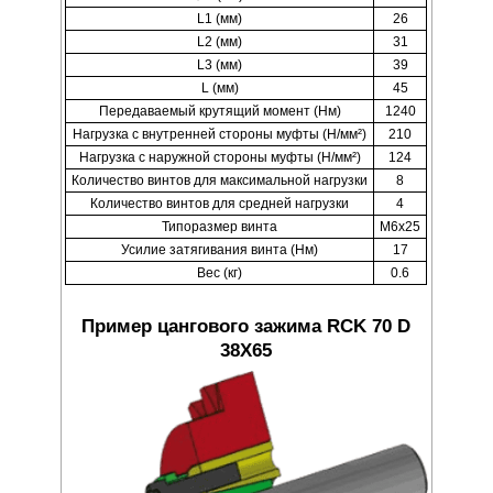
L1 (мм)
26
L2 (мм)
31
L3 (мм)
39
L (мм)
45
Передаваемый крутящий момент (Нм)
1240
Нагрузка с внутренней стороны муфты (Н/мм²)
210
Нагрузка с наружной стороны муфты (Н/мм²)
124
Количество винтов для максимальной нагрузки
8
Количество винтов для средней нагрузки
4
Типоразмер винта
M6x25
Усилие затягивания винта (Нм)
17
Вес (кг)
0.6
Пример цангового зажима RCK 70 D
38X65