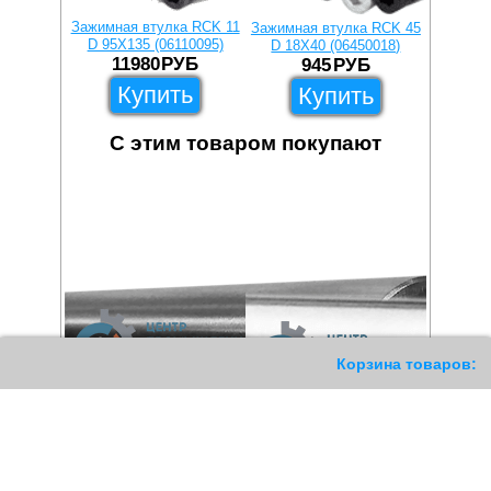
Зажимная втулка RCK 11
Зажимная втулка RCK 45
Зажимна
D 95X135 (06110095)
D 18X40 (06450018)
D 19X
11980
РУБ
945
РУБ
1
Купить
Купить
С этим товаром покупают
11
Корзина товаров: