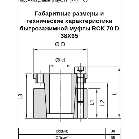
Наружний диаметр муфты (мм):
65
Габаритные размеры и
технические характеристики
бытрозажимной муфты RCK 70 D
38X65
Ød(мм)
38
ØD(мм)
65