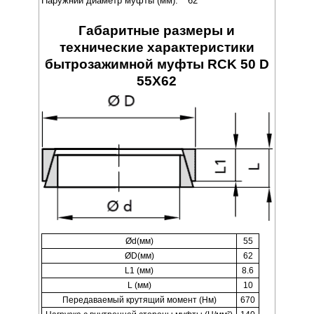
Наружний диаметр муфты (мм):
62
Габаритные размеры и
технические характеристики
бытрозажимной муфты RCK 50 D
55X62
Ød(мм)
55
ØD(мм)
62
L1 (мм)
8.6
L (мм)
10
Передаваемый крутящий момент (Нм)
670