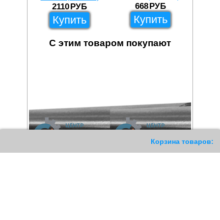
668
РУБ
3
2110
РУБ
Купить
Купить
С этим товаром покупают
11
Корзина товаров: