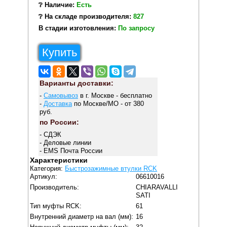
❔ Наличие:
Есть
❔ На складе производителя:
827
В стадии изготовления:
По запросу
Купить
Варианты доставки:
-
Самовывоз
в г. Москве - бесплатно
-
Доставка
по Москве/МО - от 380
руб.
по России:
- СДЭК
- Деловые линии
- EMS Почта России
Характеристики
Категория:
Быстрозажимные втулки RCK
Артикул:
06610016
Производитель:
CHIARAVALLI
SATI
Тип муфты RCK:
61
Внутренний диаметр на вал (мм):
16