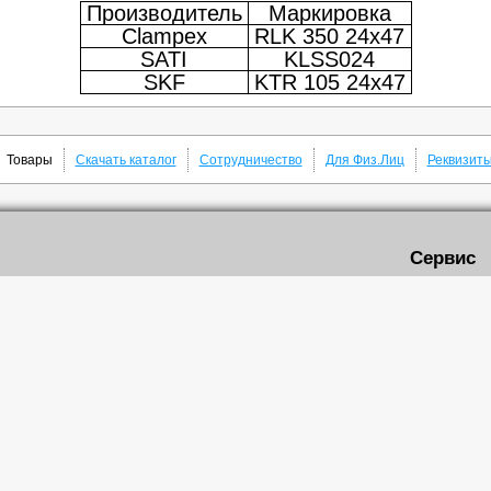
Производитель
Маркировка
Clampex
RLK 350 24x47
SATI
KLSS024
SKF
KTR 105 24x47
Товары
Скачать каталог
Сотрудничество
Для Физ.Лиц
Реквизит
Сервис
Доставка
нового ремня
Роликовые цепи
Самовывоз
вые шкивы
Звездочки цепные
Скачать кат
чатые
Быстрозажимные втулки
ремни
Кулачковые муфты
е втулки TAPER LOCK
Подшипниковые узлы
рейки
Редукторы
шестеренки
Электродвигатели
щие для цепи
Валы прецизионные
и цепи