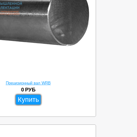
Прецизионный вал WRB
0
РУБ
Купить