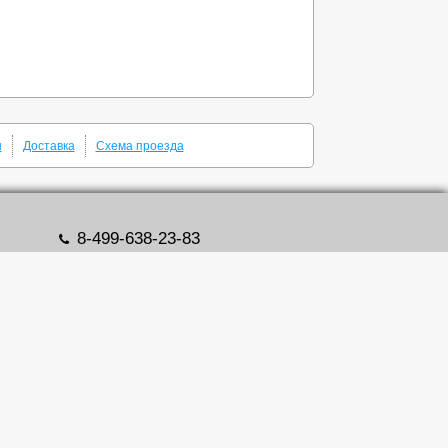
ы
Доставка
Схема проезда
8-499-638-23-83
zipdetal@mechprivod.com
алоги
Адрес: г. Москва, ул. Нижние поля, д. 27
Время работы: Пн-Пт с 09:00 до 18:00