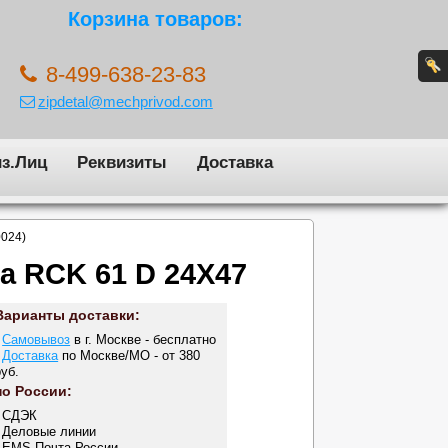
Корзина товаров:
8-499-638-23-83
zipdetal@mechprivod.com
з.Лиц
Реквизиты
Доставка
0024)
а RCK 61 D 24X47
Варианты доставки:
-
Самовывоз
в г. Москве - бесплатно
-
Доставка
по Москве/МО - от 380
руб.
по России:
- СДЭК
- Деловые линии
- EMS Почта России