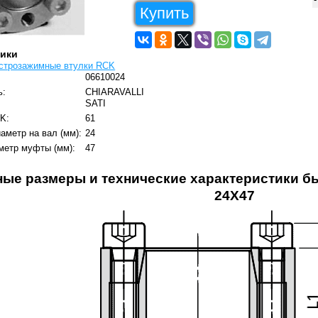
Купить
тики
строзажимные втулки RCK
06610024
ь:
CHIARAVALLI
SATI
K:
61
аметр на вал (мм):
24
метр муфты (мм):
47
ные размеры и технические характеристики 
24X47