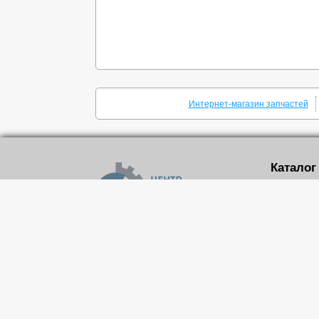
Интернет-магазин запчастей
Каталог
Шкивы кли
Поликлино
Шкивы зуб
Зубчатые 
Реквизиты
Конически
MechPrivod.com ©
2015
-2026
Зубчатые 
Все права защищены
Зубчатые 
Направляю
Натяжител