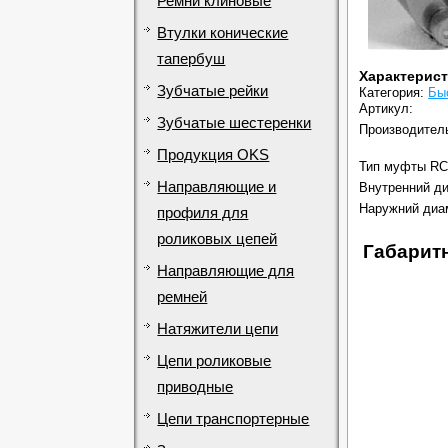
Ремни клиновые
Втулки конические
тапербуш
Характерис
Зубчатые рейки
Категория:
Бы
Артикул:
Зубчатые шестеренки
Производител
Продукция OKS
Тип муфты RC
Направляющие и
Внутренний ди
Наружний диа
профиля для
роликовых цепей
Габарит
Направляющие для
ремней
Натяжители цепи
Цепи роликовые
приводные
Цепи транспортерные