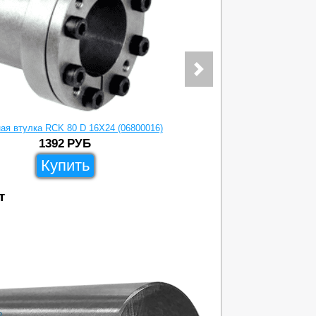
ая втулка RCK 80 D 16X24 (06800016)
Зажимная вт
1392
РУБ
Купить
т
11