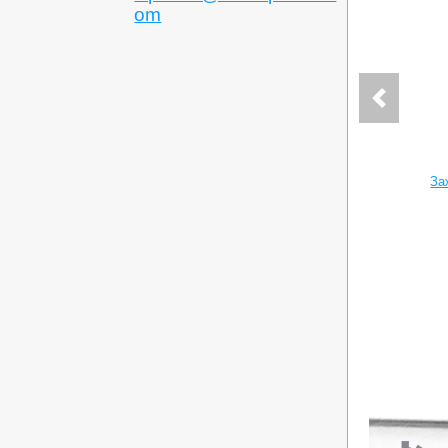
om
За