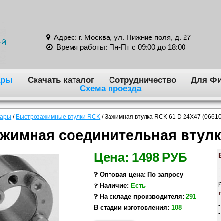
Адрес: г. Москва, ул. Нижние поля, д. 27
Время работы: Пн-Пт с 09:00 до 18:00
ары
Скачать каталог
Сотрудничество
Для Фи
Схема проезда
вары
/
Быстрозажимные втулки RCK
/
Зажимная втулка RCK 61 D 24X47 (0661
жимная соединительная втулк
Цена:
1498
РУБ
❔ Оптовая цена: По запросу
❔ Наличие:
Есть
❔ На складе производителя:
291
В стадии изготовления:
108