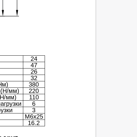
24
47
26
32
Нм)
380
 (Н/мм)
220
(Н/мм)
110
агрузки
6
узки
3
M6x25
16.2