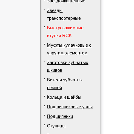
Звездочки цепные
Звезды
транспортерные
Быстрозажимные
втулки RCK
Муфты кулачковые с
упругим элементом
Заготовки зубчатых
шкивов
Викели зубчатых
ремней
Кольца и шайбы
Подшипниковые узлы
Подшипники
Ступицы