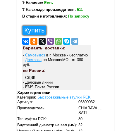
❔ Наличие:
Есть
❔ На складе производителя:
611
В стадии изготовления:
По запросу
Купить
Варианты доставки:
-
Самовывоз
в г. Москве - бесплатно
-
Доставка
по Москве/МО - от 380
руб.
по России:
- СДЭК
- Деловые линии
- EMS Почта России
Характеристики
Категория:
Быстрозажимные втулки RCK
Артикул:
06800032
Производитель:
CHIARAVALLI
SATI
Тип муфты RCK:
80
Внутренний диаметр на вал (мм):
32