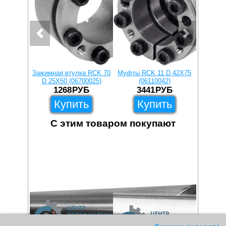
Зажимная втулка RCK 70
Муфты RCK 11 D 42X75
Зажимна
D 25X50 (06700025)
(06110042)
D 24X
1268
РУБ
3441
РУБ
1
Купить
Купить
С этим товаром покупают
11