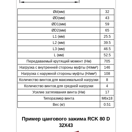
Ød(мм)
32
ØD(мм)
43
ØD1(мм)
59
ØD2(мм)
65
L1 (мм)
25.5
L2 (мм)
39.5
L3 (мм)
46.5
L (мм)
52.5
Передаваемый крутящий момент (Нм)
705
Нагрузка с внутренней стороны муфты (Н/мм²)
146
Нагрузка с наружной стороны муфты (Н/мм²)
108
Количество винтов для максимальной нагрузки
8
Количество винтов для средней нагрузки
4
Усилие затягивания винта (Нм)
17
Типоразмер винта
M6x18
Вес (кг)
0.51
Пример цангового зажима RCK 80 D
32X43