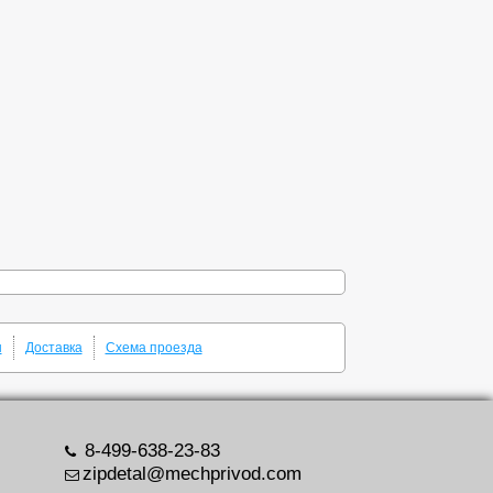
ы
Доставка
Схема проезда
8-499-638-23-83
zipdetal@mechprivod.com