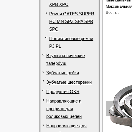
Минимальный 
XPB XPC
Максимальная 
Вес, кг:
Ремни GATES SUPER
HC MN SPZ SPA SPB
SPC
Поликлиновые ремни
PJ PL
Втулки конические
тапербуш
Зубчатые рейки
Зубчатые шестеренки
Продукция OKS
Направляющие и
профиля для
роликовых цепей
Направляющие для