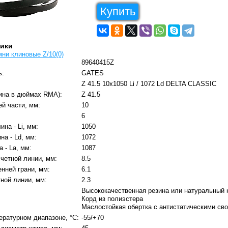
Купить
тики
ни клиновые Z/10(0)
89640415Z
ь:
GATES
Z 41.5 10x1050 Li / 1072 Ld DELTA CLASSIC
ина в дюймах RMA):
Z 41.5
й части, мм:
10
6
на - Li, мм:
1050
на - Ld, мм:
1072
 - La, мм:
1087
четной линии, мм:
8.5
нней грани, мм:
6.1
ной линии, мм:
2.3
Высококачественная резина или натуральный 
Корд из полиэстера
Маслостойкая обертка с антистатическими св
ературном диапазоне, °C:
-55/+70