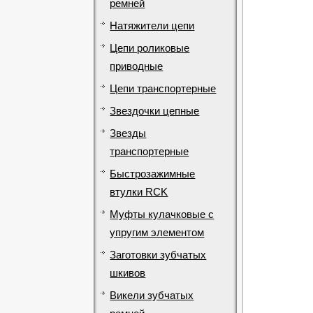
ремней
Натяжители цепи
Цепи роликовые
приводные
Цепи транспортерные
Звездочки цепные
Звезды
транспортерные
Быстрозажимные
втулки RCK
Муфты кулачковые с
упругим элементом
Заготовки зубчатых
шкивов
Викели зубчатых