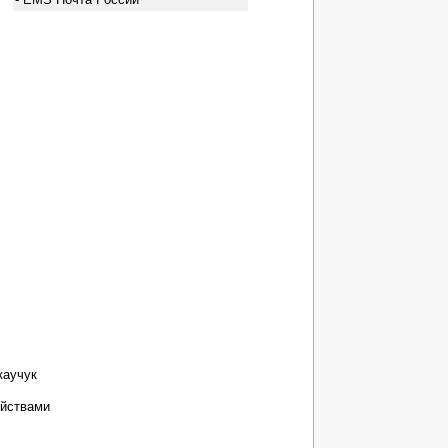
каучук
ойствами