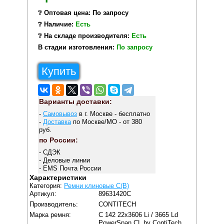
❔ Оптовая цена: По запросу
❔ Наличие:
Есть
❔ На складе производителя:
Есть
В стадии изготовления:
По запросу
Купить
Варианты доставки:
-
Самовывоз
в г. Москве - бесплатно
-
Доставка
по Москве/МО - от 380
руб.
по России:
- СДЭК
- Деловые линии
- EMS Почта России
Характеристики
Категория:
Ремни клиновые C(В)
Артикул:
89631420C
Производитель:
CONTITECH
Марка ремня:
C 142 22x3606 Li / 3665 Ld
PowerSpan CL by ContiTech