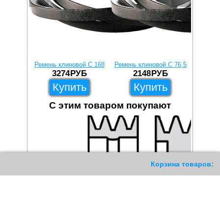
Ремень клиновой C 168
Ремень клиновой C 76,5
Ремень 
3274
РУБ
2148
РУБ
2
Купить
Купить
С этим товаром покупают
117
Корзина товаров: