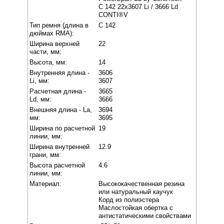
C 142 22x3607 Li / 3666 Ld
CONTI®V
Тип ремня (длина в
C 142
дюймах RMA):
Ширина верхней
22
части, мм:
Высота, мм:
14
Внутренняя длина -
3606
Li, мм:
3607
Расчетная длина -
3665
Ld, мм:
3666
Внешняя длина - La,
3694
мм:
3695
Ширина по расчетной
19
линии, мм:
Ширина внутренней
12.9
грани, мм:
Высота расчетной
4.6
линии, мм:
Материал:
Высококачественная резина
или натуральный каучук
Корд из полиэстера
Маслостойкая обертка с
антистатическими свойствами