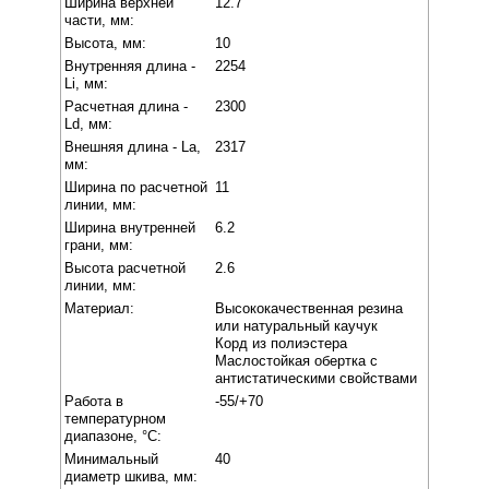
Ширина верхней
12.7
части, мм:
Высота, мм:
10
Внутренняя длина -
2254
Li, мм:
Расчетная длина -
2300
Ld, мм:
Внешняя длина - La,
2317
мм:
Ширина по расчетной
11
линии, мм:
Ширина внутренней
6.2
грани, мм:
Высота расчетной
2.6
линии, мм:
Материал:
Высококачественная резина
или натуральный каучук
Корд из полиэстера
Маслостойкая обертка с
антистатическими свойствами
Работа в
-55/+70
температурном
диапазоне, °C:
Минимальный
40
диаметр шкива, мм: