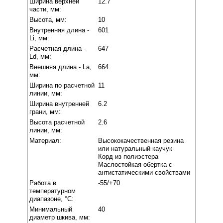
Ширина верхней
12.7
части, мм:
Высота, мм:
10
Внутренняя длина -
601
Li, мм:
Расчетная длина -
647
Ld, мм:
Внешняя длина - La,
664
мм:
Ширина по расчетной
11
линии, мм:
Ширина внутренней
6.2
грани, мм:
Высота расчетной
2.6
линии, мм:
Материал:
Высококачественная резина
или натуральный каучук
Корд из полиэстера
Маслостойкая обертка с
антистатическими свойствами
Работа в
-55/+70
температурном
диапазоне, °C:
Минимальный
40
диаметр шкива, мм: