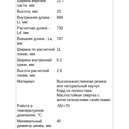
Ширина верхней
12.7
части, мм:
Высота, мм:
10
Внутренняя длина -
684
Li, мм:
Расчетная длина -
730
Ld, мм:
Внешняя длина - La,
747
мм:
Ширина по расчетной
11
линии, мм:
Ширина внутренней
6.2
грани, мм:
Высота расчетной
2.6
линии, мм:
Материал:
Высококачественная резина
или натуральный каучук
Корд из полиэстера
Маслостойкая обертка с
антистатическими свойствами
Работа в
-55/+70
температурном
диапазоне, °C:
Минимальный
40
диаметр шкива, мм: