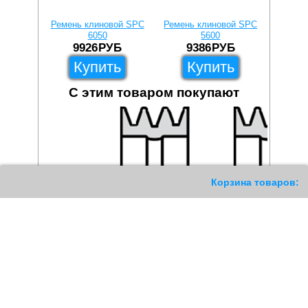
Ремень клиновой SPC
Ремень клиновой SPC
Ремень
6050
5600
9926
РУБ
9386
РУБ
1
Купить
Купить
С этим товаром покупают
117
Корзина товаров: