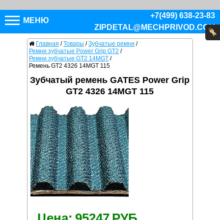
+7(499) 638-23-83
МЕНЮ
ZIPDETAL@MECHPRIVOD.COM
Главная
/
Товары
/
Зубчатые ремни
/
Ремни зубчатые Power Grip GT2
/
Ремни зубчатые GT2 14MGT
/
Ремень GT2 4326 14MGT 115
Зубчатый ремень GATES Power Grip
GT2 4326 14MGT 115
Цена:
95247
РУБ