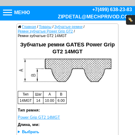
+7(499) 638-23-83
МЕНЮ
ZIPDETAL@MECHPRIVOD.COM
Главная
/
Товары
/
Зубчатые ремни
/
Ремни зубчатые Power Grip GT2
/
Ремни зубчатые GT2 14MGT
Зубчатые ремни GATES Power Grip
GT2 14MGT
Тип
Шаг
A
B
14MGT
14
10.00
6.00
Тип ремня:
Power Grip GT2 14MGT
Длина, мм:
Выбрать