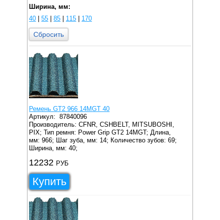
Ширина, мм:
40
|
55
|
85
|
115
|
170
Сбросить
Ремень GT2 966 14MGT 40
Артикул:
87840096
Производитель: CFNR, CSHBELT, MITSUBOSHI,
PIX;
Тип ремня: Power Grip GT2 14MGT;
Длина,
мм: 966;
Шаг зуба, мм: 14;
Количество зубов: 69;
Ширина, мм: 40;
12232
РУБ
Купить