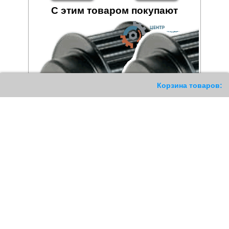
С этим товаром покупают
187
Корзина товаров:
Шкив зубчатый 36 14M 85
Шкив зубчатый 56 14M 115
HTD
HTD
12548
РУБ
25918
РУБ
Купить
Купить