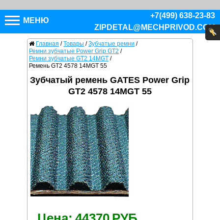
+7(499) 638-23-83
МЕНЮ
ZIPDETAL@MECHPRIVOD.COM
Главная
/
Товары
/
Зубчатые ремни
/
Ремни зубчатые Power Grip GT2
/
Ремни зубчатые GT2 14MGT
/
Ремень GT2 4578 14MGT 55
Зубчатый ремень GATES Power Grip
GT2 4578 14MGT 55
Цена:
44370
РУБ