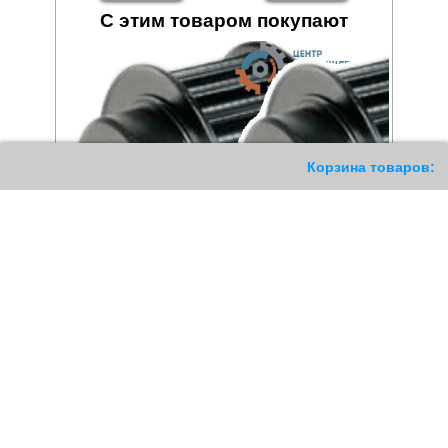
С этим товаром покупают
187
Корзина товаров:
Шкив зубчатый 144 14M 55
Шкив зубчатый 168 14M 55
HTD
HTD
65047
РУБ
76809
РУБ
Купить
Купить