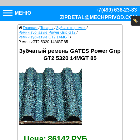
+7(499) 638-23-83
МЕНЮ
ZIPDETAL@MECHPRIVOD.COM
Главная
/
Товары
/
Зубчатые ремни
/
Ремни зубчатые Power Grip GT2
/
Ремни зубчатые GT2 14MGT
/
Ремень GT2 5320 14MGT 85
Зубчатый ремень GATES Power Grip
GT2 5320 14MGT 85
Цена:
86142
РУБ