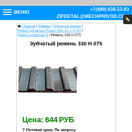
+7(499) 638-23-83
МЕНЮ
ZIPDETAL@MECHPRIVOD.COM
Главная
/
Товары
/
Зубчатые ремни
/
Ремни зубчатые Power Grip XL L H XH
/
Ремни зубчатые H
/
Ремень 330 H 075
Зубчатый ремень 330 H 075
Цена:
644
РУБ
❔ Оптовая цена: По запросу