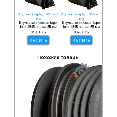
Втулка тапербуш 4545x35
Втулка тапербуш 4545x55
Втулка 
мм
мм
Втулка коническая taper
Втулка коническая taper
Втулка 
lock 4545 на вал 35 мм
lock 4545 на вал 55 мм
lock 4
8450
РУБ
8876
РУБ
Купить
Купить
Похожие товары