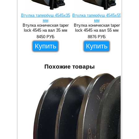
Втулка тапербуш 4545x35
Втулка тапербуш 4545x55
Втулка 
мм
мм
Втулка коническая taper
Втулка коническая taper
Втулка 
lock 4545 на вал 35 мм
lock 4545 на вал 55 мм
lock 4
8450
РУБ
8876
РУБ
Купить
Купить
Похожие товары