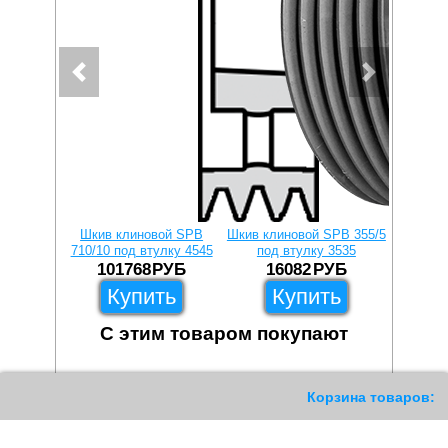
Шкив клиновой SPB
Шкив клиновой SPB 355/5
Шкив кли
710/10 под втулку 4545
под втулку 3535
под
101768
РУБ
16082
РУБ
1
Купить
Купить
С этим товаром покупают
522
Корзина товаров: