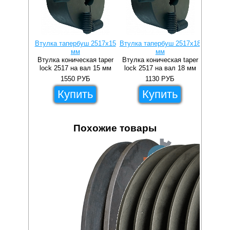
Втулка тапербуш 2517x15
Втулка тапербуш 2517x18
Втулка 
мм
мм
Втулка коническая taper
Втулка коническая taper
Втулка 
lock 2517 на вал 15 мм
lock 2517 на вал 18 мм
lock 2
1550
РУБ
1130
РУБ
Купить
Купить
Похожие товары