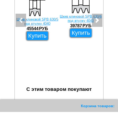
Шкив клиновой SPB 630/6
Шкив клиновой SPB 630/5
под втулку 4040
под втулку 4040
39787
РУБ
45544
РУБ
Купить
Купить
Шкив кли
под
1
С этим товаром покупают
522
Корзина товаров: