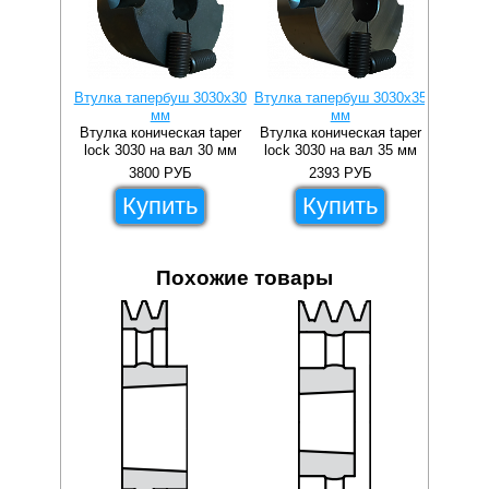
Втулка тапербуш 3030x30
Втулка тапербуш 3030x35
Втулка 
мм
мм
Втулка коническая taper
Втулка коническая taper
Втулка 
lock 3030 на вал 30 мм
lock 3030 на вал 35 мм
lock 3
3800
РУБ
2393
РУБ
Купить
Купить
Похожие товары