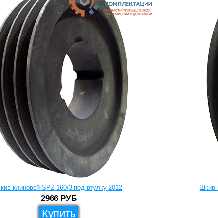
кив клиновой SPZ 160/3 под втулку 2012
Шкив 
2966
РУБ
Купить