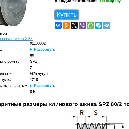
В стадии изготовления:
По запросу
Купить
тики
иновые шкивы SPZ
91100802
ь:
Развернуть
80
ого ремня:
SPZ
:
2
олнения:
G25 чугун
втулка:
1210
дка на вал, мм:
Развернуть
0.5
аритные размеры клинового шкива SPZ 80/2 по