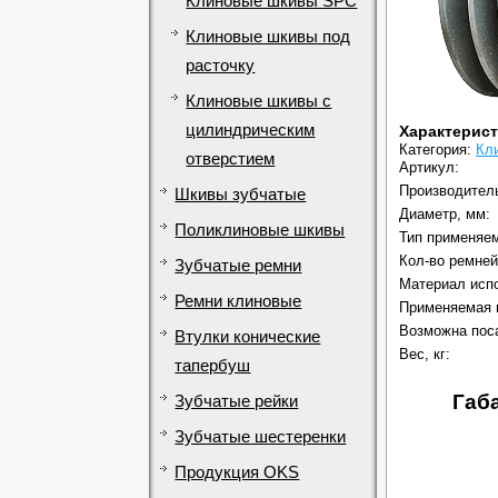
Клиновые шкивы SPC
Клиновые шкивы под
расточку
Клиновые шкивы с
цилиндрическим
Характерис
Категория:
Кл
отверстием
Артикул:
Производител
Шкивы зубчатые
Диаметр, мм:
Поликлиновые шкивы
Тип применяем
Кол-во ремней
Зубчатые ремни
Материал исп
Ремни клиновые
Применяемая 
Возможна поса
Втулки конические
Вес, кг:
тапербуш
Габ
Зубчатые рейки
Зубчатые шестеренки
Продукция OKS