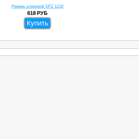
Ремень клиновой SPZ 1210
618
РУБ
Купить
Товары
Скачать каталог
Сотрудничество
Для Физ.Лиц
Реквизит
Сервис
Доставка
нового ремня
Роликовые цепи
Самовывоз
вые шкивы
Звездочки цепные
Скачать кат
чатые
Быстрозажимные втулки
ремни
Кулачковые муфты
е втулки TAPER LOCK
Подшипниковые узлы