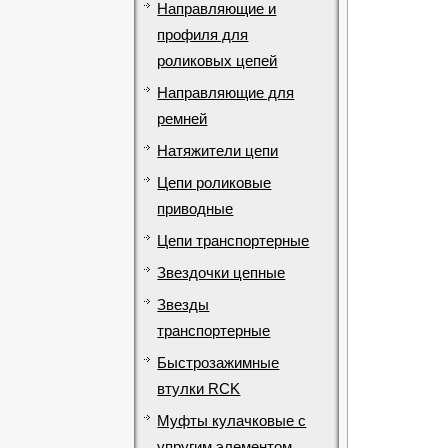
Направляющие и
профиля для
роликовых цепей
Направляющие для
ремней
Натяжители цепи
Цепи роликовые
приводные
Цепи транспортерные
Звездочки цепные
Звезды
транспортерные
Быстрозажимные
втулки RCK
Муфты кулачковые с
упругим элементом