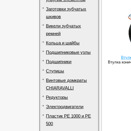
Заготовки зубчатых
шкивов
Викели зубчатых
ремней
Кольца и шайбы
Подшипниковые узлы
Втул
Подшипники
Втулка конич
Ступицы
Винтовые домкраты
CHIARAVALLI
Редукторы
Электродвигатели
Пластик PE 1000 и PE
500