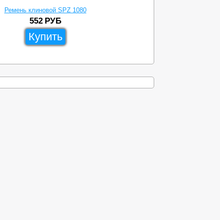
Ремень клиновой SPZ 1080
552
РУБ
Купить
ы
Доставка
Схема проезда
8-499-638-23-83
zipdetal@mechprivod.com
алоги
Адрес: г. Москва, ул. Нижние поля, д. 27
Время работы: Пн-Пт с 09:00 до 18:00