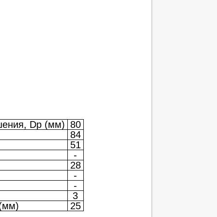
ения, Dp (мм)
80
84
)
51
-
28
-
-
3
(мм)
25