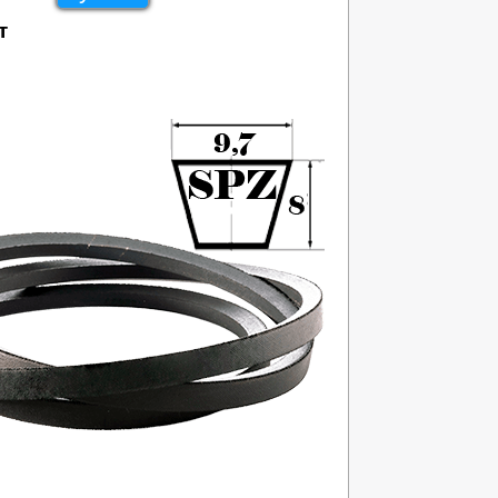
т
360