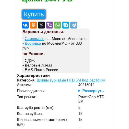
Купить
Варианты доставки:
-
Самовывоз
в г. Москве - бесплатно
-
Доставка
по Москве/МО - от 380
руб.
по России:
- СДЭК
- Деловые линии
- EMS Почта России
Характеристики
Категория:
Шкивы зубчатые HTD 5M под расточку
Артикул:
40215012
Производитель:
Развернуть
Тип ремня:
PowerGrip HTD
5M
Шаг зуба ремня (мм):
5
Кол-во зубьев:
12
Ширина применяемого ремня
15
(мм):