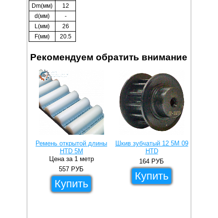
Dm(мм)
12
d(мм)
-
L(мм)
26
F(мм)
20.5
Рекомендуем обратить внимание
Ремень открытой длины
Шкив зубчатый 12 5M 09
Шкив з
HTD 5M
HTD
Цена за 1 метр
164
РУБ
557
РУБ
Купить
Купить