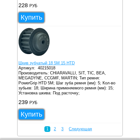
228
РУБ
Купить
Шкив зубчатый 18 5M 15 HTD
Артикул:
40215018
Производитель: CHIARAVALLI, SIT, TIC, BEA,
MEGADYNE, CCGMF, MARTIN;
Тип ремня:
PowerGrip HTD 5M;
Шаг зуба ремня (мм): 5;
Кол-во
зубьев: 18;
Ширина применяемого ремня (мм): 15;
Установка шкива: Под расточку;
239
РУБ
Купить
1
2
3
Следующая