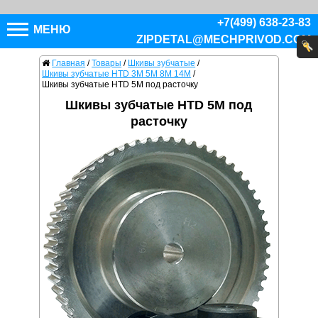
+7(499) 638-23-83
МЕНЮ
ZIPDETAL@MECHPRIVOD.COM
Главная
/
Товары
/
Шкивы зубчатые
/
Шкивы зубчатые HTD 3M 5M 8M 14M
/
Шкивы зубчатые HTD 5M под расточку
Шкивы зубчатые HTD 5M под
расточку