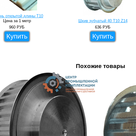
нь открытой длины T10
Цена за 1 метр
Шкив зубчатый 40 T10 Z14
960
РУБ
636
РУБ
Купить
Купить
Похожие товары