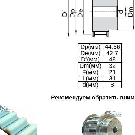
Dp(мм)
44.56
De(мм)
42.7
Df(мм)
48
Dm(мм)
32
F(мм)
21
L(мм)
31
d(мм)
8
Рекомендуем обратить вним