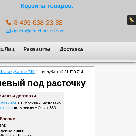
Корзина товаров:
8-499-638-23-83
zipdetal@mechprivod.com
з.Лиц
Реквизиты
Доставка
Шкивы зубчатые T10
/
Шкив зубчатый 31 T10 Z14
иевый под расточку
рианты доставки:
амовывоз
в г. Москве - бесплатно
оставка
по Москве/МО - от 380
.
 России:
ДЭК
еловые линии
MS Почта России