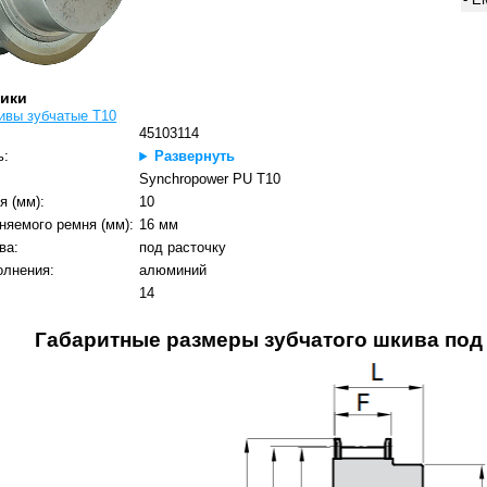
тики
ивы зубчатые T10
45103114
ь:
Развернуть
Synchropower PU T10
я (мм):
10
няемого ремня (мм):
16 мм
ва:
под расточку
олнения:
алюминий
:
14
Габаритные размеры зубчатого шкива под 