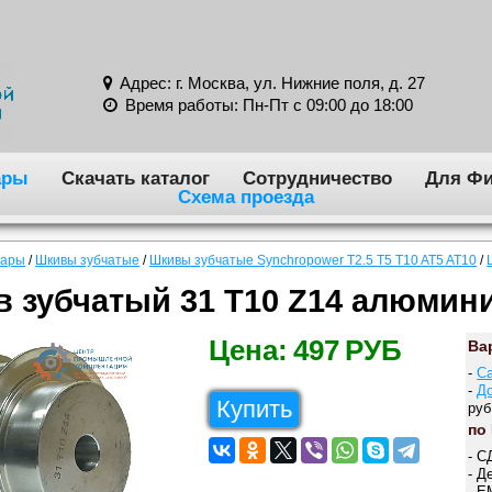
Адрес: г. Москва, ул. Нижние поля, д. 27
Время работы: Пн-Пт с 09:00 до 18:00
ары
Скачать каталог
Сотрудничество
Для Фи
Схема проезда
вары
/
Шкивы зубчатые
/
Шкивы зубчатые Synchropower T2.5 T5 T10 AT5 AT10
/
 зубчатый 31 T10 Z14 алюмин
Цена:
497
РУБ
Ва
-
С
-
Д
Купить
руб
по
- С
- Д
- E