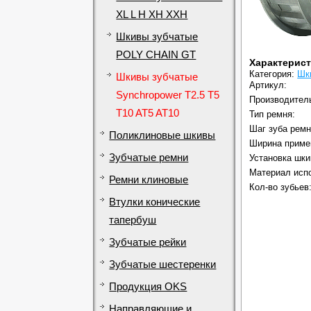
XL L H XH XXH
Шкивы зубчатые
POLY CHAIN GT
Характерис
Категория:
Шк
Шкивы зубчатые
Артикул:
Synchropower T2.5 T5
Производител
T10 AT5 AT10
Тип ремня:
Шаг зуба ремн
Поликлиновые шкивы
Ширина приме
Зубчатые ремни
Установка шки
Материал исп
Ремни клиновые
Кол-во зубьев
Втулки конические
тапербуш
Зубчатые рейки
Зубчатые шестеренки
Продукция OKS
Направляющие и