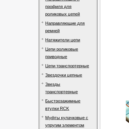
профиля для
роликовых цепей
Направляющие для
ремней
Натяжители цепи
Цепи роликовые
приводные
Цепи транспортерные
Звездочки цепные
Звезды
транспортерные
Быстрозажимные
втулки RCK
Муфты кулачковые с
упругим элементом