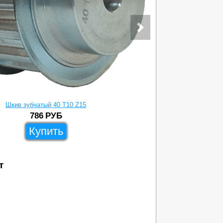
Шкив зубчатый 40 T10 Z15
Шк
786
РУБ
Купить
т
184